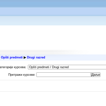
Opšti predmeti
▶︎
Drugi razred
атегорије курсева:
Претражи курсеве: