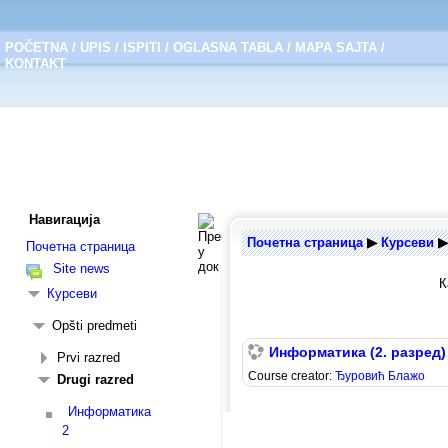
POČETNA
/
UPIS
/
ISPITI
/
OGLASNA TABLA
/
MAPA SAJTA
/
KONTAKT
Навигација
Почетна страница
▶︎
Курсеви
▶︎
Почетна страница
Site news
К
Курсеви
Opšti predmeti
Информатика (2. разред)
Prvi razred
Course creator:
Ђуровић Блажо
Drugi razred
Информатика
2