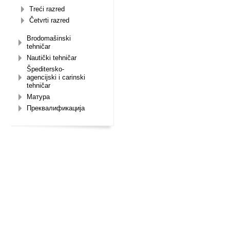
Treći razred
Četvrti razred
Brodomašinski
tehničar
Nautički tehničar
Špeditersko-
agencijski i carinski
tehničar
Матура
Преквалификација